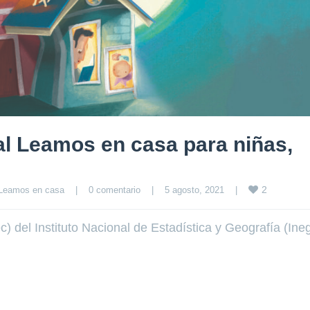
tal Leamos en casa para niñas,
2
Leamos en casa
|
0 comentario
|
5 agosto, 2021    
|
 del Instituto Nacional de Estadística y Geografía (Inegi