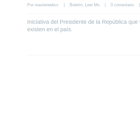
Por 
masterwebcc
|
Boletín
, 
Leer Mx
|
0 comentario
|
Iniciativa del Presidente de la República que 
existen en el país.