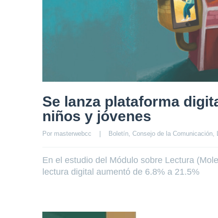
Se lanza plataforma digi
niños y jóvenes
Por 
masterwebcc
|
Boletín
, 
Consejo de la Comunicación
, 
En el estudio del Módulo sobre Lectura (Molec)
lectura digital aumentó de 6.8% a 21.5%