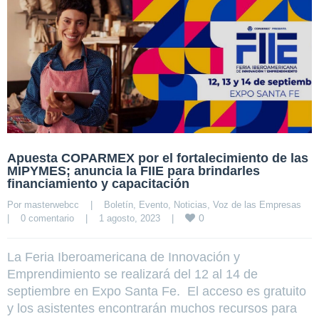
Apuesta COPARMEX por el fortalecimiento de las
MIPYMES; anuncia la FIIE para brindarles
financiamiento y capacitación
Por 
masterwebcc
|
Boletín
, 
Evento
, 
Noticias
, 
Voz de las Empresas
0
|
0 comentario
|
1 agosto, 2023    
|
La Feria Iberoamericana de Innovación y
Emprendimiento se realizará del 12 al 14 de
septiembre en Expo Santa Fe. El acceso es gratuito
y los asistentes encontrarán muchos recursos para