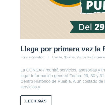
Llega por primera vez la 
Por 
masterwebcc
|
Evento
, 
Noticias
, 
Voz de las Empresa
La CONSAR reunirá servicios, asesorías y trá
lugar Información general Fecha: 29, 30 y 3
Centro Histórico de Puebla. A un costado de l
servicios y
LEER MÁS