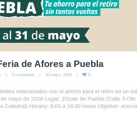
Feria de Afores a Puebla
0
s
|
0 comentario
|
20 mayo, 2026    
|
mites relacionados con el ahorro para el retiro en un so
1 de mayo de 2026 Lugar: Zócalo de Puebla (Calle 3 Ote.
a Catedral) Horario: 9:00 a 18:00 horas Objetivo: acerca