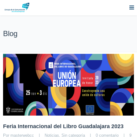
Blog
Feria Internacional del Libro Guadalajara 2023
Por 
masterwebcc
|
Noticias
, 
Sin categoría
|
0 comentario
|
9 