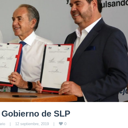
l Gobierno de SLP
0
rio
|
12 septiembre, 2019    
|