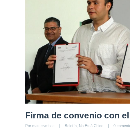
Firma de convenio con e
Por 
masterwebcc
|
Boletín
, 
No Está Chido
|
0 comenta