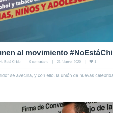
unen al movimiento #NoEstáCh
1
No Está Chido
|
0 comentario
|
21 febrero, 2020    
|
do” se avecina, y con ello, la unión de nuevas celebrid