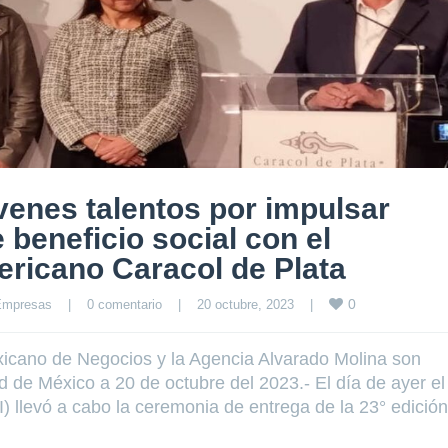
enes talentos por impulsar
 beneficio social con el
ricano Caracol de Plata
0
Empresas
|
0 comentario
|
20 octubre, 2023    
|
icano de Negocios y la Agencia Alvarado Molina son
 de México a 20 de octubre del 2023.- El día de ayer el
 llevó a cabo la ceremonia de entrega de la 23° edición