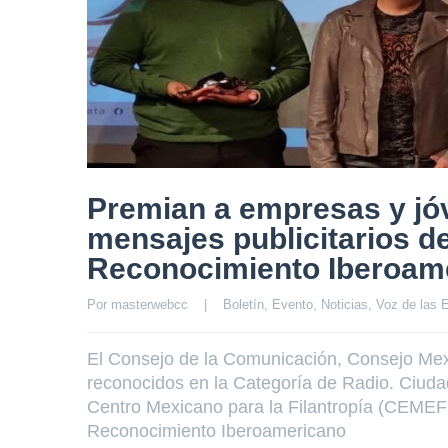
Premian a empresas y jóv
mensajes publicitarios de
Reconocimiento Iberoame
Por 
masterwebcc
|
Boletín
, 
Evento
, 
Noticias
, 
Voz de las 
El Consejo de la Comunicación, Consejo Mex
reconocidos en la Categoría de Radio. Ciudad
Centro Mexicano para la Filantropía (CEMEFI)
Reconocimiento Iberoamericano