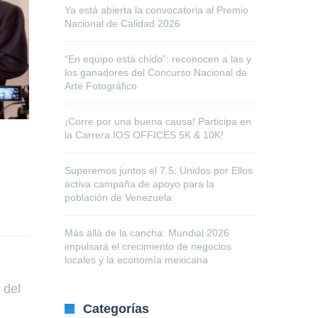
Ya está abierta la convocatoria al Premio
Nacional de Calidad 2026
“En equipo está chido”: reconocen a las y
los ganadores del Concurso Nacional de
Arte Fotográfico
¡Corre por una buena causa! Participa en
la Carrera IOS OFFICES 5K & 10K!
Superemos juntos el 7.5: Unidos por Ellos
activa campaña de apoyo para la
población de Venezuela
Más allá de la cancha: Mundial 2026
impulsará el crecimiento de negocios
locales y la economía mexicana
 del
Categorías