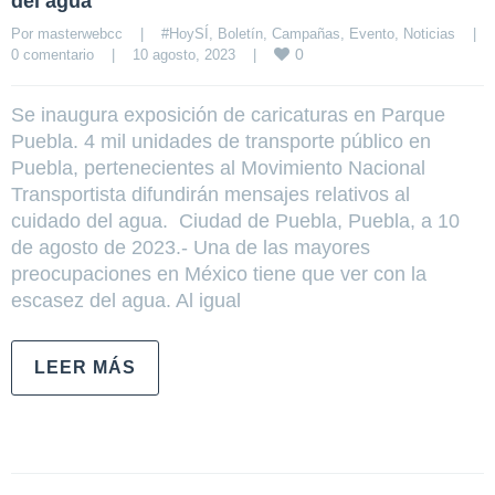
del agua
Por 
masterwebcc
|
#HoySÍ
, 
Boletín
, 
Campañas
, 
Evento
, 
Noticias
|
0
0 comentario
|
10 agosto, 2023    
|
Se inaugura exposición de caricaturas en Parque
Puebla. 4 mil unidades de transporte público en
Puebla, pertenecientes al Movimiento Nacional
Transportista difundirán mensajes relativos al
cuidado del agua. Ciudad de Puebla, Puebla, a 10
de agosto de 2023.- Una de las mayores
preocupaciones en México tiene que ver con la
escasez del agua. Al igual
LEER MÁS