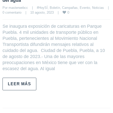
del agua
Por 
masterwebcc
|
#HoySÍ
, 
Boletín
, 
Campañas
, 
Evento
, 
Noticias
|
0
0 comentario
|
10 agosto, 2023    
|
Se inaugura exposición de caricaturas en Parque
Puebla. 4 mil unidades de transporte público en
Puebla, pertenecientes al Movimiento Nacional
Transportista difundirán mensajes relativos al
cuidado del agua. Ciudad de Puebla, Puebla, a 10
de agosto de 2023.- Una de las mayores
preocupaciones en México tiene que ver con la
escasez del agua. Al igual
LEER MÁS