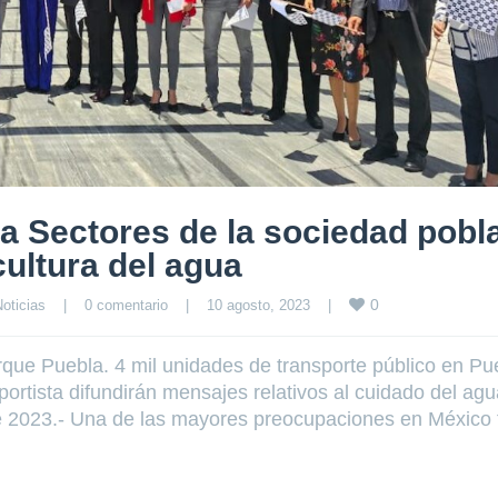
a Sectores de la sociedad pobl
cultura del agua
0
oticias
|
0 comentario
|
10 agosto, 2023    
|
que Puebla. 4 mil unidades de transporte público en Pu
ortista difundirán mensajes relativos al cuidado del ag
e 2023.- Una de las mayores preocupaciones en México 