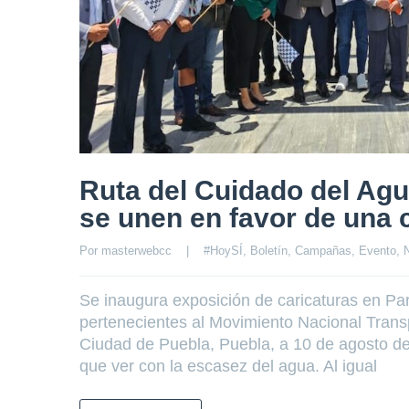
Ruta del Cuidado del Agu
se unen en favor de una 
Por 
masterwebcc
|
#HoySÍ
, 
Boletín
, 
Campañas
, 
Evento
, 
N
Se inaugura exposición de caricaturas en Par
pertenecientes al Movimiento Nacional Transp
Ciudad de Puebla, Puebla, a 10 de agosto d
que ver con la escasez del agua. Al igual