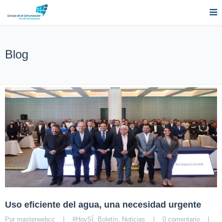
Blog
Uso eficiente del agua, una necesidad urgente
Por 
masterwebcc
|
#HoySÍ
, 
Boletín
, 
Noticias
|
0 comentario
|