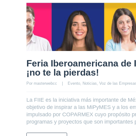
Feria Iberoamericana de 
¡no te la pierdas!
Por 
masterwebcc
|
Evento
, 
Noticias
, 
Voz de las Empresa
La FIIE es la iniciativa más importante de
objetivo de inspirar a las MiPyMES y a los e
impulsado por COPARMEX cuyo propósito princ
programas y proyectos que son importantes p