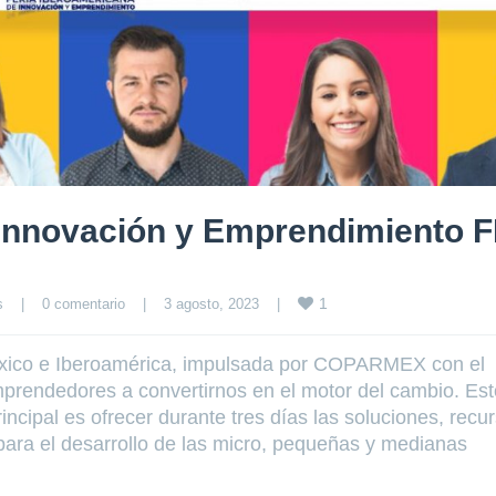
Innovación y Emprendimiento F
1
s
|
0 comentario
|
3 agosto, 2023    
|
 México e Iberoamérica, impulsada por COPARMEX con el
mprendedores a convertirnos en el motor del cambio. Est
ipal es ofrecer durante tres días las soluciones, recur
ara el desarrollo de las micro, pequeñas y medianas