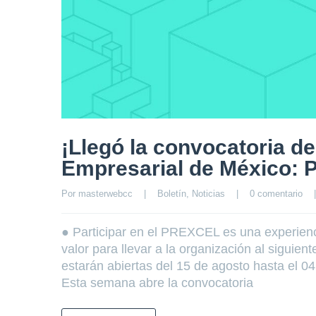
¡Llegó la convocatoria de
Empresarial de México:
Por 
masterwebcc
|
Boletín
, 
Noticias
|
0 comentario
|
● Participar en el PREXCEL es una experienc
valor para llevar a la organización al siguie
estarán abiertas del 15 de agosto hasta el 0
Esta semana abre la convocatoria