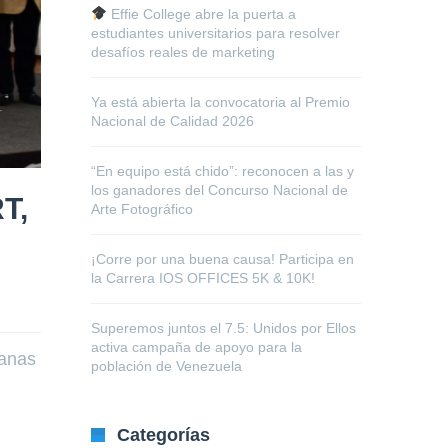
Effie College abre la puerta a
estudiantes universitarios para resolver
desafíos reales de marketing
Ya está abierta la convocatoria al Premio
Nacional de Calidad 2026
“En equipo está chido”: reconocen a las y
los ganadores del Concurso Nacional de
T,
Arte Fotográfico
¡Corre por una buena causa! Participa en
la Carrera IOS OFFICES 5K & 10K!
Superemos juntos el 7.5: Unidos por Ellos
activa campaña de apoyo para la
ianas
población de Venezuela
Categorías