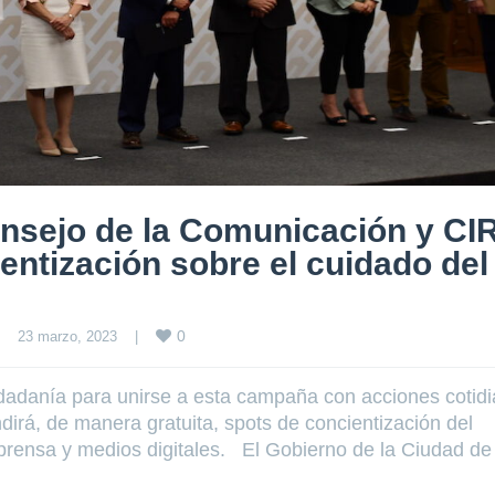
nsejo de la Comunicación y CIR
ntización sobre el cuidado del
0
23 marzo, 2023    
|
udadanía para unirse a esta campaña con acciones cotid
irá, de manera gratuita, spots de concientización del
, prensa y medios digitales. El Gobierno de la Ciudad de