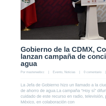
Gobierno de la CDMX, Co
lanzan campaña de concie
agua
Por 
masterwebcc
|
Evento
, 
Noticias
|
0 comentario
|
La Jefa de Gobierno hizo un llamado a la ci
de ahorro de agua.La campaña “Hoy sí” difund
cuidado de este recurso en radio, televisión
México, en colaboración con