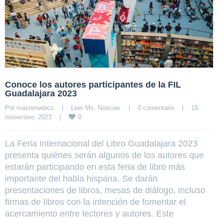
Conoce los autores participantes de la FIL
Guadalajara 2023
Por 
masterwebcc
|
Leer Mx
, 
Noticias
|
0 comentario
|
15 
0
noviembre, 2023    
|
La Feria Internacional del Libro Guadalajara 2023
presenta quiénes serán algunos de los autores que
estarán participando en esta feria de libro más
importante del habla hispana. Se darán
presentaciones de libros, mesas de diálogo, incluso
firmas de libros con la intención de fomentar el
acercamiento entre lectores y autores. Este