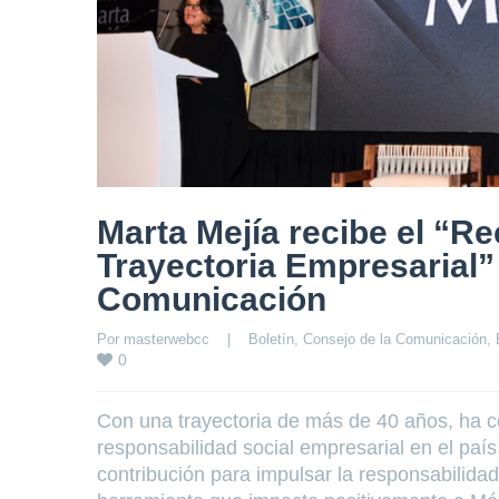
Marta Mejía recibe el “R
Trayectoria Empresarial” 
Comunicación
Por 
masterwebcc
|
Boletín
, 
Consejo de la Comunicación
, 
0
Con una trayectoria de más de 40 años, ha co
responsabilidad social empresarial en el paí
contribución para impulsar la responsabilida