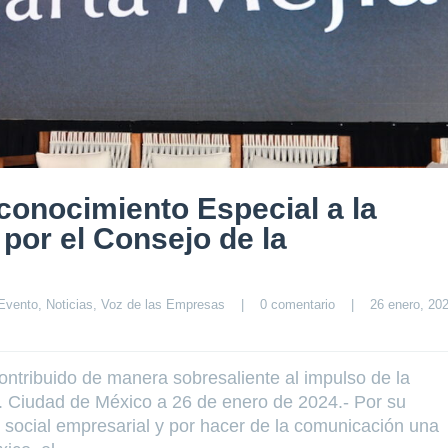
econocimiento Especial a la
por el Consejo de la
Evento
, 
Noticias
, 
Voz de las Empresas
|
0 comentario
|
26 enero, 202
ntribuido de manera sobresaliente al impulso de la
s. Ciudad de México a 26 de enero de 2024.- Por su
d social empresarial y por hacer de la comunicación una