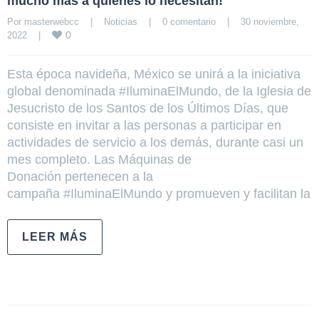
mucho más a quienes lo necesitan!
Por 
masterwebcc
|
Noticias
|
0 comentario
|
30 noviembre, 
0
2022    
|
Esta época navideña, México se unirá a la iniciativa
global denominada #IluminaElMundo, de la Iglesia de
Jesucristo de los Santos de los Últimos Días, que
consiste en invitar a las personas a participar en
actividades de servicio a los demás, durante casi un
mes completo. Las Máquinas de
Donación pertenecen a la
campaña #IluminaElMundo y promueven y facilitan la
LEER MÁS