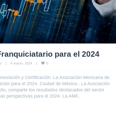
ranquiciatario para el 2024
0
o
|
6 marzo, 2024    
|
nnovación y Certificación: La Asociación Mexicana de
ector para el 2024. Ciudad de México-. La Asociación
o, comparte los resultados destacados del sector
las perspectivas para el 2024. La AMF,