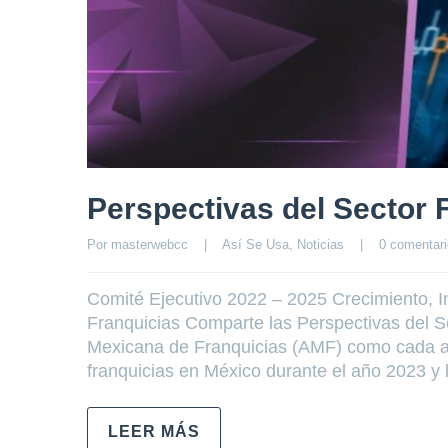
Perspectivas del Sector F
Por 
masterwebcc
|
Así Se Usa
, 
Noticias
|
0 comentari
Comité Ejecutivo 2022 – 2025 Crecimiento, I
Franquicias Comparte las Perspectivas del S
Mexicana de Franquicias (AMF) como cada añ
franquicias en México durante el año 2023 y 
LEER MÁS