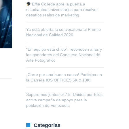
Effie College abre la puerta a
estudiantes universitarios para resolver
desafíos reales de marketing
Ya está abierta la convocatoria al Premio
Nacional de Calidad 2026
“En equipo está chido”: reconocen a las y
los ganadores del Concurso Nacional de
Arte Fotográfico
¡Corre por una buena causa! Participa en
la Carrera IOS OFFICES 5K & 10K!
Superemos juntos el 7.5: Unidos por Ellos
activa campaña de apoyo para la
población de Venezuela
Categorías