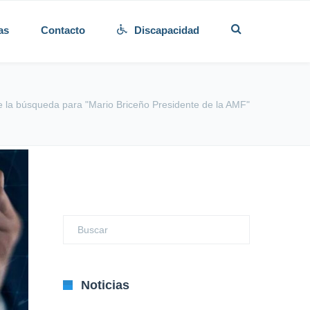
as
Contacto
Discapacidad
 la búsqueda para "Mario Briceño Presidente de la AMF"
Noticias