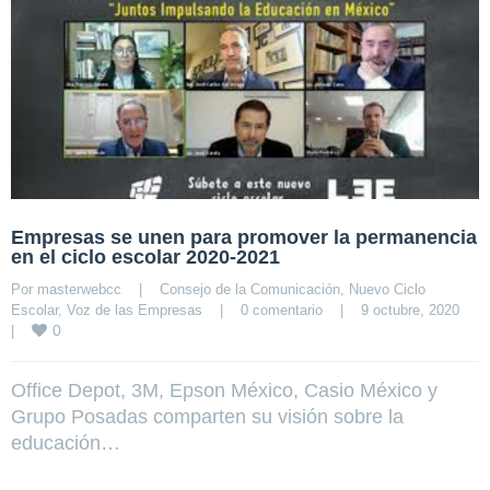
Empresas se unen para promover la permanencia
en el ciclo escolar 2020-2021
Por 
masterwebcc
|
Consejo de la Comunicación
, 
Nuevo Ciclo 
Escolar
, 
Voz de las Empresas
|
0 comentario
|
9 octubre, 2020    
0
|
Office Depot, 3M, Epson México, Casio México y
Grupo Posadas comparten su visión sobre la
educación…