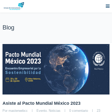
Blog
Asiste al Pacto Mundial México 2023
Por 
masterwebcc
|
Evento
, 
Noticias
|
0 comentario
|
23 