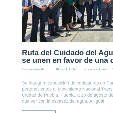
Ruta del Cuidado del Agu
se unen en favor de una 
Por 
masterwebcc
|
#HoySÍ
, 
Boletín
, 
Campañas
, 
Evento
, 
N
Se inaugura exposición de caricaturas en Par
pertenecientes al Movimiento Nacional Transp
Ciudad de Puebla, Puebla, a 10 de agosto d
que ver con la escasez del agua. Al igual