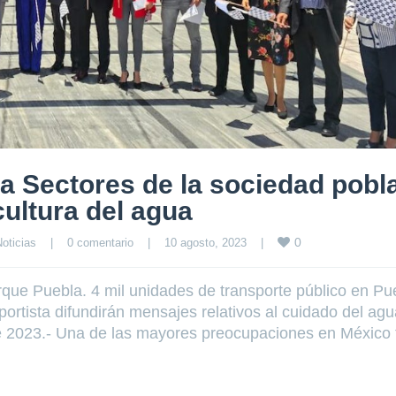
a Sectores de la sociedad pobl
cultura del agua
0
oticias
|
0 comentario
|
10 agosto, 2023    
|
que Puebla. 4 mil unidades de transporte público en Pu
ortista difundirán mensajes relativos al cuidado del ag
e 2023.- Una de las mayores preocupaciones en México 