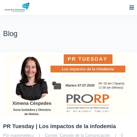
Blog
PR Tuesday | Los impactos de la infodemia
Por 
masterwebcc
|
Comité
, 
Consejo de la Comunicación
|
0 