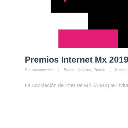
Premios Internet Mx 201
Por 
masterwebcc
|
Evento
, 
Noticias
, 
Premio
|
0 comen
La Asociación de Internet MX (AIMX) te invi