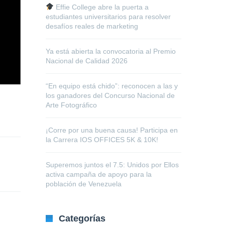
Effie College abre la puerta a
estudiantes universitarios para resolver
desafíos reales de marketing
Ya está abierta la convocatoria al Premio
Nacional de Calidad 2026
“En equipo está chido”: reconocen a las y
los ganadores del Concurso Nacional de
Arte Fotográfico
¡Corre por una buena causa! Participa en
la Carrera IOS OFFICES 5K & 10K!
Superemos juntos el 7.5: Unidos por Ellos
activa campaña de apoyo para la
población de Venezuela
Categorías