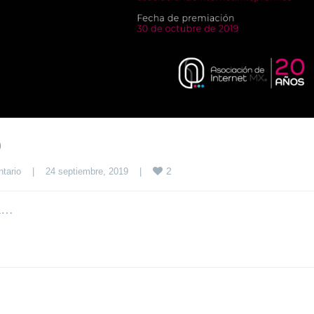
9
2
tario
|
24 septiembre, 2019    
|
ta…