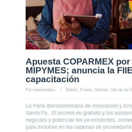
Apuesta COPARMEX por el
MIPYMES; anuncia la FIIE
capacitación
Por 
masterwebcc
|
Boletín
, 
Evento
, 
Noticias
, 
Voz de las 
La Feria Iberoamericana de Innovación y Emp
Santa Fe. El acceso es gratuito y los asist
negocios y potenciar los ya existentes, cont
para incluirse en las cadenas de proveedurí