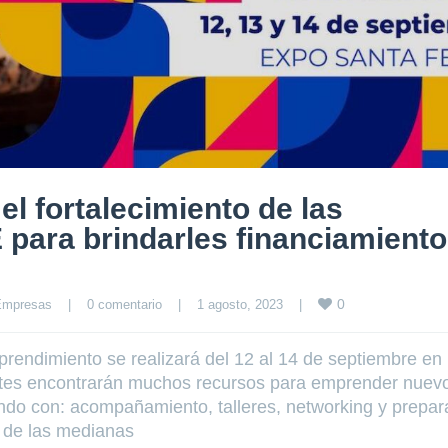
 fortalecimiento de las
 para brindarles financiamiento
0
Empresas
|
0 comentario
|
1 agosto, 2023    
|
rendimiento se realizará del 12 al 14 de septiembre en
entes encontrarán muchos recursos para emprender nuev
ando con: acompañamiento, talleres, networking y prepar
a de las medianas