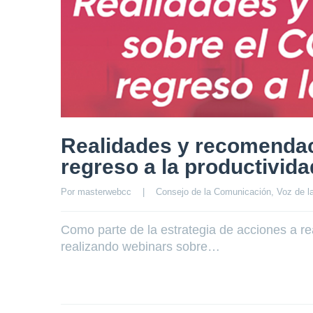
Realidades y recomendac
regreso a la productivida
Por 
masterwebcc
|
Consejo de la Comunicación
, 
Voz de 
Como parte de la estrategia de acciones a rea
realizando webinars sobre…