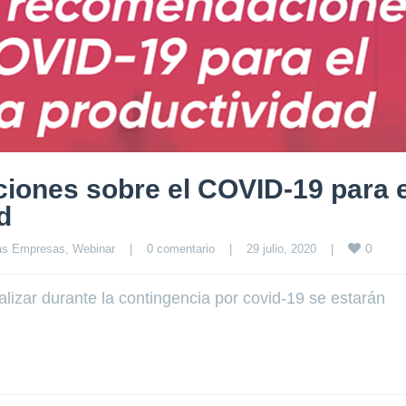
iones sobre el COVID-19 para e
d
0
las Empresas
, 
Webinar
|
0 comentario
|
29 julio, 2020    
|
lizar durante la contingencia por covid-19 se estarán