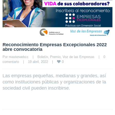
Reconocimiento Empresas Excepcionales 2022
abre convocatoria
Por 
masterwebcc
|
Boletín
, 
Premio
, 
Voz de las Empresas
|
0 
0
comentario
|
19 abril, 2022    
|
Las empresas pequeñas, medianas y grandes, así
como instituciones públicas y organizaciones de la
sociedad civil pueden inscribirse.