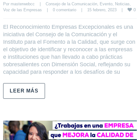
Por 
masterwebcc
|
Consejo de la Comunicación
, 
Evento
, 
Noticias
, 
0
Voz de las Empresas
|
0 comentario
|
15 febrero, 2023    
|
El Reconocimiento Empresas Excepcionales es una
iniciativa del Consejo de la Comunicación y el
Instituto para el Fomento a la Calidad, que surge con
el objetivo de identificar y reconocer a las empresas
e instituciones que han llevado a cabo prácticas
sobresalientes con Dimensión Social, reflejando su
capacidad para responder a los desafíos de su
LEER MÁS