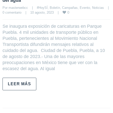
del agua
Por 
masterwebcc
|
#HoySÍ
, 
Boletín
, 
Campañas
, 
Evento
, 
Noticias
|
0
0 comentario
|
10 agosto, 2023    
|
Se inaugura exposición de caricaturas en Parque
Puebla. 4 mil unidades de transporte público en
Puebla, pertenecientes al Movimiento Nacional
Transportista difundirán mensajes relativos al
cuidado del agua. Ciudad de Puebla, Puebla, a 10
de agosto de 2023.- Una de las mayores
preocupaciones en México tiene que ver con la
escasez del agua. Al igual
LEER MÁS