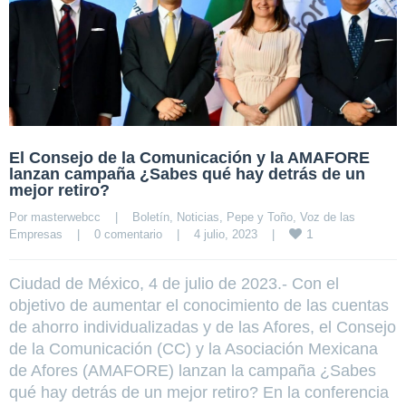
El Consejo de la Comunicación y la AMAFORE
lanzan campaña ¿Sabes qué hay detrás de un
mejor retiro?
Por 
masterwebcc
|
Boletín
, 
Noticias
, 
Pepe y Toño
, 
Voz de las 
1
Empresas
|
0 comentario
|
4 julio, 2023    
|
Ciudad de México, 4 de julio de 2023.- Con el
objetivo de aumentar el conocimiento de las cuentas
de ahorro individualizadas y de las Afores, el Consejo
de la Comunicación (CC) y la Asociación Mexicana
de Afores (AMAFORE) lanzan la campaña ¿Sabes
qué hay detrás de un mejor retiro? En la conferencia