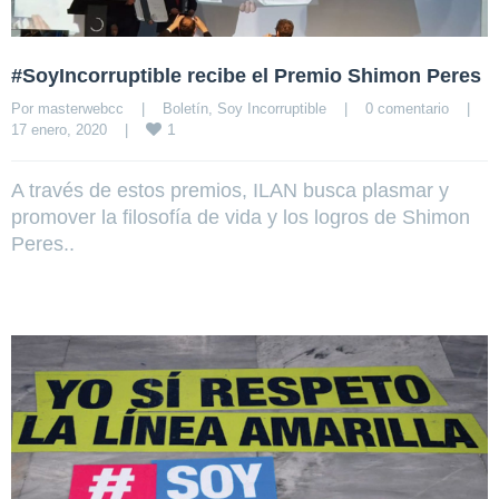
#SoyIncorruptible recibe el Premio Shimon Peres
Por 
masterwebcc
|
Boletín
, 
Soy Incorruptible
|
0 comentario
|
1
17 enero, 2020    
|
A través de estos premios, ILAN busca plasmar y
promover la filosofía de vida y los logros de Shimon
Peres..