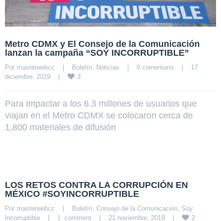
Metro CDMX y El Consejo de la Comunicación
lanzan la campaña “SOY INCORRUPTIBLE”
Por 
masterwebcc
|
Boletín
, 
Noticias
|
0 comentario
|
17 
3
diciembre, 2019    
|
Para impactar a los 6.3 millones de usuarios que
viajan en el Metro CDMX se colocaron cerca de
1,800 materiales de difusión
LOS RETOS CONTRA LA CORRUPCIÓN EN
MÉXICO #SOYINCORRUPTIBLE
Por 
masterwebcc
|
Boletín
, 
Consejo de la Comunicación
, 
Soy 
2
Incorruptible
|
1  comment
|
21 noviembre, 2019    
|