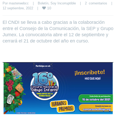
Por 
masterwebcc
|
Boletín
, 
Soy Incorruptible
|
2  comentarios
|
10
12 septiembre, 2022    
|
El CNDI se lleva a cabo gracias a la colaboración
entre el Consejo de la Comunicación, la SEP y Grupo
Jumex. La convocatoria abre el 12 de septiembre y
cerrará el 21 de octubre del año en curso.