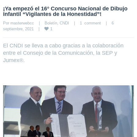
¡Ya empezó el 16° Concurso Nacional de Dibujo
Infantil “Vigilantes de la Honestidad”!
Por 
masterwebcc
|
Boletín
, 
CNDI
|
1  comment
|
6 
1
septiembre, 2021    
|
El CNDI se lleva a cabo gracias a la colaboración
entre el Consejo de la Comunicación, la SEP y
Jumex®.