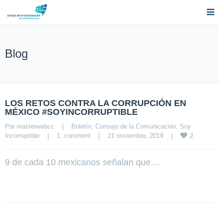
Blog
LOS RETOS CONTRA LA CORRUPCIÓN EN
MÉXICO #SOYINCORRUPTIBLE
Por 
masterwebcc
|
Boletín
, 
Consejo de la Comunicación
, 
Soy 
2
Incorruptible
|
1  comment
|
21 noviembre, 2019    
|
9 de cada 10 mexicanos señalan que…