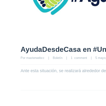
AyudaDesdeCasa en #U
Por 
masterwebcc
|
Boletín
|
1  comment
|
5 mayo,
Ante esta situación, se realizará alrededor