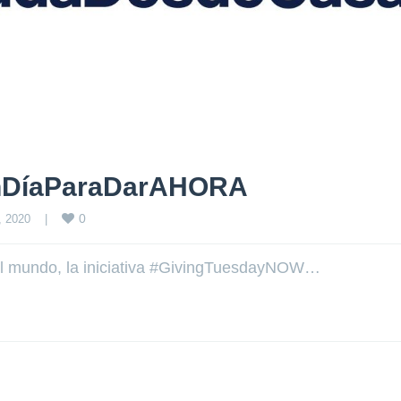
nDíaParaDarAHORA
0
 2020    
|
 del mundo, la iniciativa #GivingTuesdayNOW…