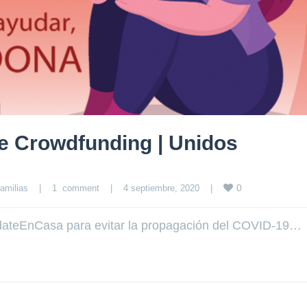
e Crowdfunding | Unidos
0
amilias
|
1  comment
|
4 septiembre, 2020    
|
dateEnCasa para evitar la propagación del COVID-19…