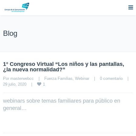
Blog
1° Congreso Virtual “Los niños y las pantallas,
¿la nueva normalidad?”
Por 
masterwebcc
|
Fuerza Familias
, 
Webinar
|
0 comentario
|
1
29 julio, 2020    
|
webinars sobre temas familiares para público en
general…