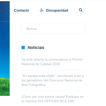
as
Contacto
Discapacidad
Noticias
Ya está abierta la convocatoria al Premio
Nacional de Calidad 2026
“En equipo está chido”: reconocen a las y
los ganadores del Concurso Nacional de
Arte Fotográfico
¡Corre por una buena causa! Participa en
la Carrera IOS OFFICES 5K & 10K!