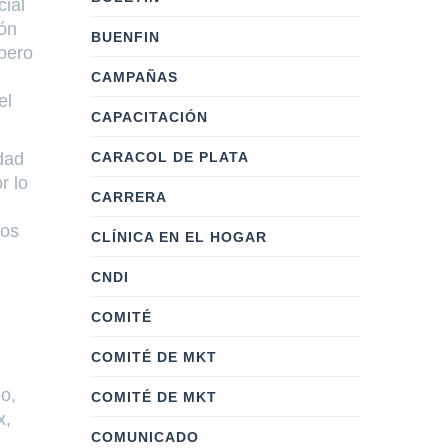
ial
ión
BUENFIN
 pero
CAMPAÑAS
el
CAPACITACIÓN
CARACOL DE PLATA
dad
r lo
CARRERA
nos
CLÍNICA EN EL HOGAR
CNDI
COMITÉ
COMITÉ DE MKT
o,
COMITÉ DE MKT
x,
COMUNICADO