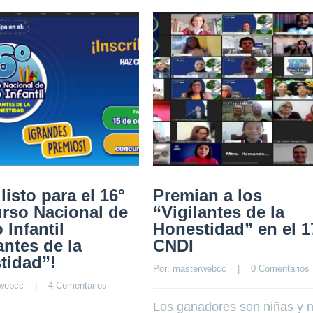
listo para el 16°
Premian a los
rso Nacional de
“Vigilantes de la
 Infantil
Honestidad” en el 1
antes de la
CNDI
tidad”!
Por: 
masterwebcc
    |    
0 Comentarios
webcc
    |    
4 Comentarios
Los ganadores son niñas y 