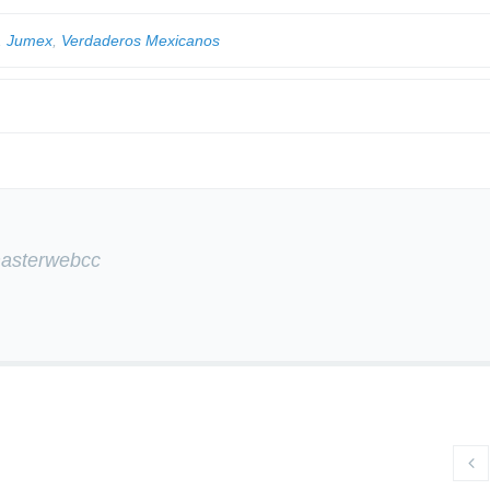
,
Jumex
,
Verdaderos Mexicanos
masterwebcc