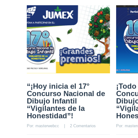
“¡Hoy inicia el 17°
¡Todo 
Concurso Nacional de
Concu
Dibujo Infantil
Dibujo
“Vigilantes de la
“Vigil
Honestidad”!
Hones
Por: 
masterwebcc
    |    
2 Comentarios
Por: 
master