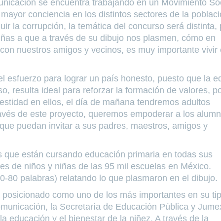
unicación se encuentra trabajando en un Movimiento Soc
 mayor conciencia en los distintos sectores de la poblac
ir la corrupción, la temática del concurso será distinta,
niñas a que a través de su dibujo nos plasmen, cómo en
con nuestros amigos y vecinos, es muy importante vivir 
el esfuerzo para lograr un país honesto, puesto que la e
, resulta ideal para reforzar la formación de valores, po
onestidad en ellos, el día de mañana tendremos adultos
través de este proyecto, queremos empoderar a los alum
 que puedan invitar a sus padres, maestros, amigos y
os que están cursando educación primaria en todas sus
s de niños y niñas de las 95 mil escuelas en México.
0-80 palabras) relatando lo que plasmaron en el dibujo.
a posicionado como uno de los más importantes en su tip
Comunicación, la Secretaría de Educación Pública y Jume
ducación y el bienestar de la niñez. A través de la