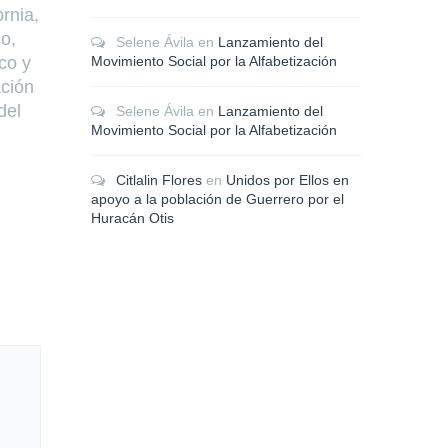
rnia,
Se recibieron más de 71 mil*
Ciudad de M
o,
dibujos a nivel nacional. El
agosto del 
Selene Ávila
en
Lanzamiento del
co y
Estado de México, Sinaloa y
lunes abrió 
Movimiento Social por la Alfabetización
ación
Yucatán son los estados con
12° Concurs
del
mayor participación. Ciudad de
Infantil “Di
Selene Ávila
en
Lanzamiento del
Movimiento Social por la Alfabetización
México a 23 de noviembre de
Familia”, un
2022.- El pasado 15
colaboració
Citlalin Flores
en
Unidos por Ellos en
la Comunica
apoyo a la población de Guerrero por el
Secretaría 
LEER MÁS
Huracán Otis
El objetivo 
que los niñ
mediante un
lectura cont
comunicació
familia. A t
los niños n
lugares lee
viven la lect