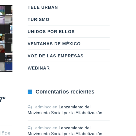
TELE URBAN
TURISMO
UNIDOS POR ELLOS
VENTANAS DE MÉXICO
VOZ DE LAS EMPRESAS
WEBINAR
Conoce a los
¡Llega l
talentosos finalistas
del Con
Comentarios recientes
7°
del Concurso
de Dibuj
“Vigilantes de la
“Diviért
admincc
en
Lanzamiento del
Honestidad”
Familia”
Movimiento Social por la Alfabetización
Por: 
masterwebcc
    |    
0 Comentarios
Por: 
masterweb
admincc
en
Lanzamiento del
niños
Movimiento Social por la Alfabetización