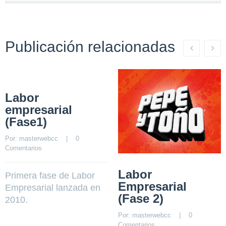
Publicación relacionadas
Labor
empresarial
(Fase1)
Por: 
masterwebcc
    |    
0 
Comentarios
Labor
Primera fase de Labor
Empresarial
Empresarial lanzada en
(Fase 2)
2010.
Por: 
masterwebcc
    |    
0 
Comentarios