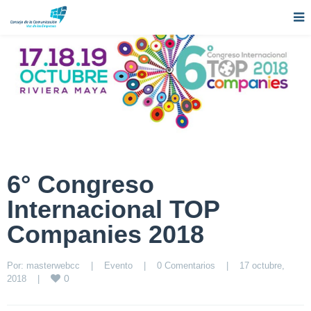
6° Congreso
Internacional TOP
Companies 2018
Por: 
masterwebcc
|
Evento
|
0 Comentarios
|
17 octubre, 
0
2018    
|