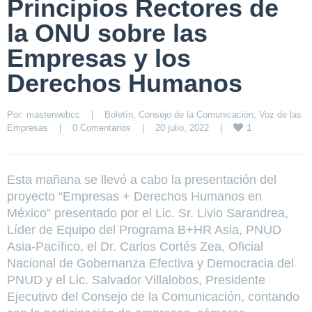
Principios Rectores de
la ONU sobre las
Empresas y los
Derechos Humanos
Por: 
masterwebcc
|
Boletín
, 
Consejo de la Comunicación
, 
Voz de las 
1
Empresas
|
0 Comentarios
|
20 julio, 2022    
|
Esta mañana se llevó a cabo la presentación del
proyecto “Empresas + Derechos Humanos en
México” presentado por el Lic. Sr. Livio Sarandrea,
Líder de Equipo del Programa B+HR Asia, PNUD
Asia-Pacífico, el Dr. Carlos Cortés Zea, Oficial
Nacional de Gobernanza Efectiva y Democracia del
PNUD y el Lic. Salvador Villalobos, Presidente
Ejecutivo del Consejo de la Comunicación, contando