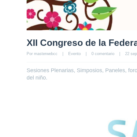
XII Congreso de la Federa
Por 
masterwebcc
|
Evento
|
0 comentario
|
22 sep
Sesiones Plenarias, Simposios, Paneles, foro
del niño.