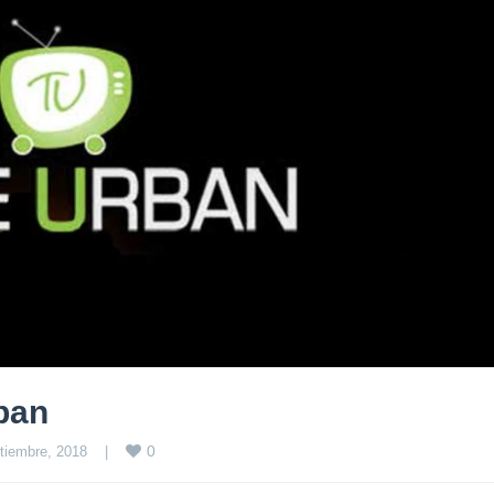
rban
0
tiembre, 2018    
|