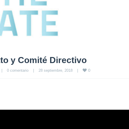
to y Comité Directivo
0
|
0 comentario
|
28 septiembre, 2018    
|