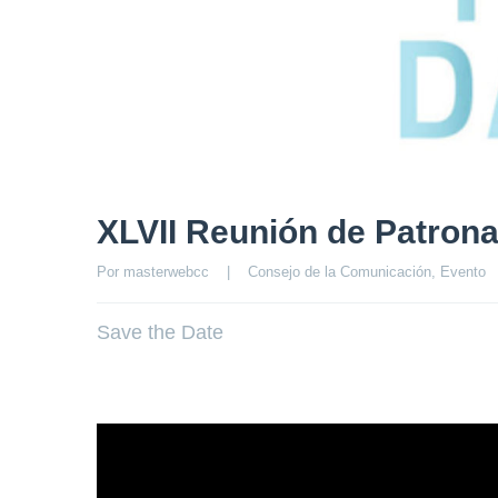
XLVII Reunión de Patrona
Por 
masterwebcc
|
Consejo de la Comunicación
, 
Evento
Save the Date