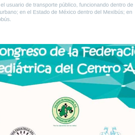
l usuario de transporte público, funcionando dentro de 
urbano; en el Estado de México dentro del Mexibús; en
obús.