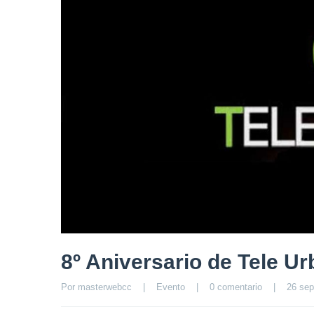
8º Aniversario de Tele U
Por 
masterwebcc
|
Evento
|
0 comentario
|
26 sep