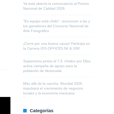
Ya está abierta la convocatoria al Premio
Nacional de Calidad 2026
“En equipo está chido”: reconocen a las y
los ganadores del Concurso Nacional de
Arte Fotográfico
¡Corre por una buena causa! Participa en
la Carrera IOS OFFICES 5K & 10K!
Superemos juntos el 7.5: Unidos por Ellos
activa campaña de apoyo para la
población de Venezuela
Más allá de la cancha: Mundial 2026
impulsará el crecimiento de negocios
locales y la economía mexicana
Categorías