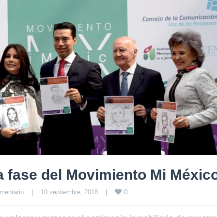
a fase del Movimiento Mi Méxic
0
mentario
|
10 septiembre, 2018    
|