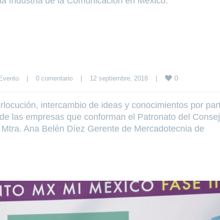
la Industria de la Comunicación en México.
0
Evento
|
0 comentario
|
12 septiembre, 2018    
|
rlocución, intercambio de ideas y conocimientos por par
a de las empresas que conforman el Patronato del Conse
a Mtra. Ana Belén Díez Gerente de Mercadotecnia de