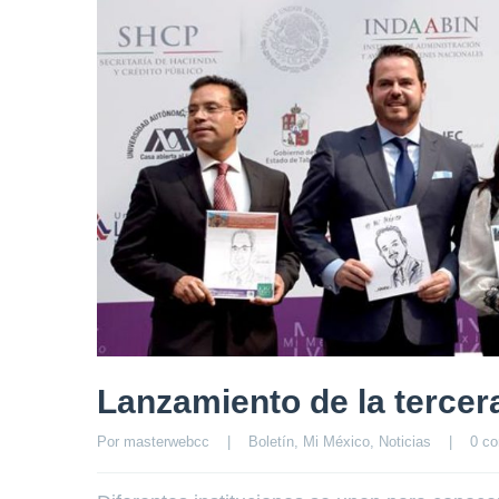
Lanzamiento de la tercer
Por 
masterwebcc
|
Boletín
, 
Mi México
, 
Noticias
|
0 co