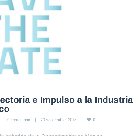
ctoria e Impulso a la Industria
co
0
|
0 comentario
|
20 septiembre, 2018    
|