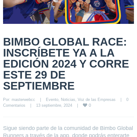
BIMBO GLOBAL RACE:
INSCRÍBETE YA A LA
EDICIÓN 2024 Y CORRE
ESTE 29 DE
SEPTIEMBRE
Por: 
masterwebcc
|
Evento
, 
Noticias
, 
Voz de las Empresas
|
0 
0
Comentarios
|
13 septiembre, 2024    
|
Sigue siendo parte de la comunidad de Bimbo Global
Runners a través de la app, donde podrás enterarte