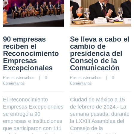
90 empresas
Se lleva a cabo el
reciben el
cambio de
Reconocimiento
presidencia del
Empresas
Consejo de la
Excepcionales
Comunicación
Por: 
masterwebcc
    |    
0 
Por: 
masterwebcc
    |    
0 
Comentarios
Comentarios
El Reconocimiento
Ciudad de México a 15
Empresas Excepcionales
de febrero de 2024.- La
se entregó a 90
semana pasada, durante
empresas e instituciones
la LXXIII Asamblea del
que participaron con 111
Consejo de la