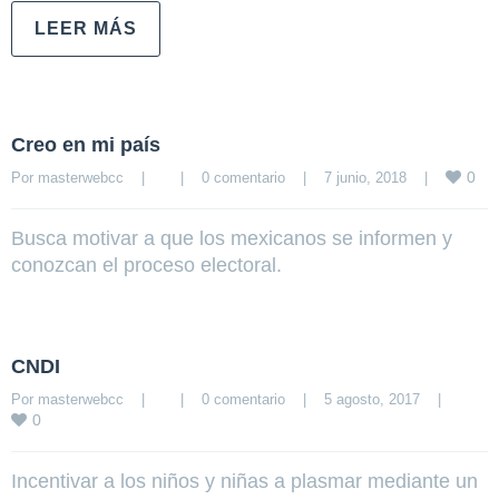
LEER MÁS
Creo en mi país
0
Por 
masterwebcc
|
|
0 comentario
|
7 junio, 2018    
|
Busca motivar a que los mexicanos se informen y
conozcan el proceso electoral.
CNDI
Por 
masterwebcc
|
|
0 comentario
|
5 agosto, 2017    
|
0
Incentivar a los niños y niñas a plasmar mediante un