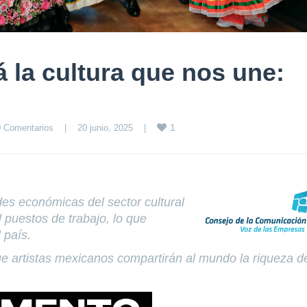
á la cultura que nos une:
1
0 Comentarios
|
20 junio, 2025    
|
es económicas del sector cultural
 puestos de trabajo, lo que
l país.
ue artistas mexicanos compartirán al mundo la riqueza d