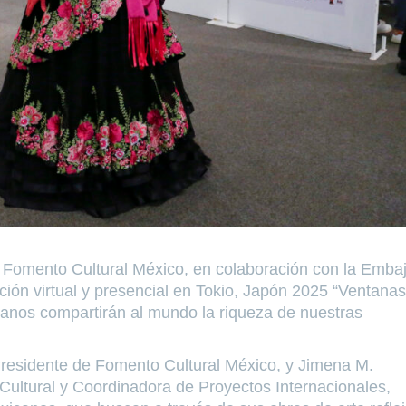
-
Fomento Cultural México, en colaboración con la Emba
ión virtual y presencial en Tokio, Japón 2025 “Ventana
canos compartirán al mundo la riqueza de nuestras
.
residente de Fomento Cultural México, y Jimena M.
Cultural y Coordinadora de Proyectos Internacionales,