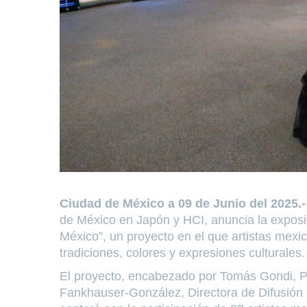
Ciudad de México a 09 de Junio del 2025.
de México en Japón y HCI, anuncia la exposic
México”, un proyecto en el que artistas mexi
tradiciones, colores y expresiones culturales
El proyecto, encabezado por Tomás Gondi, P
Fankhauser-González, Directora de Difusión 