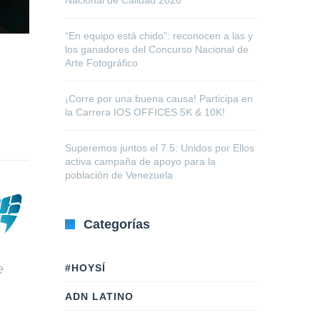
Nacional de Calidad 2026
“En equipo está chido”: reconocen a las y
los ganadores del Concurso Nacional de
Arte Fotográfico
¡Corre por una buena causa! Participa en
la Carrera IOS OFFICES 5K & 10K!
Superemos juntos el 7.5: Unidos por Ellos
activa campaña de apoyo para la
población de Venezuela
Categorías
#HOYSÍ
e
ADN LATINO