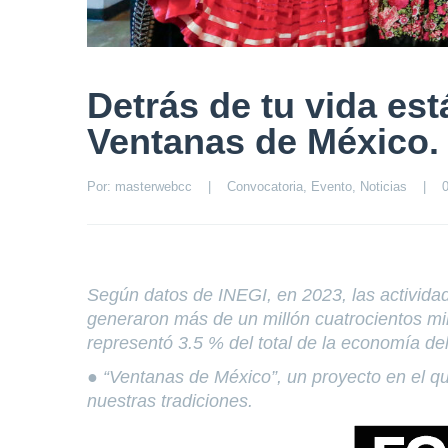
Detrás de tu vida est
Ventanas de México.
Por: 
masterwebcc
|
Convocatoria
, 
Evento
, 
Noticias
|
Según datos de INEGI, en 2023, las actividad
generaron más de un millón cuatrocientos mil
representó 3.5 % del total de la economía de
● “Ventanas de México”, un proyecto en el q
nuestras tradiciones.