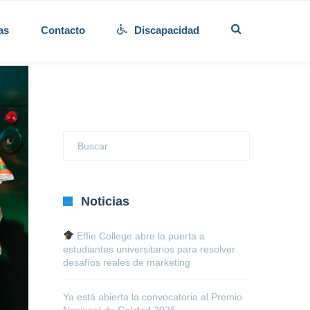
as
Contacto
Discapacidad
Noticias
Effie College abre la puerta a
estudiantes universitarios para resolver
desafíos reales de marketing
Ya está abierta la convocatoria al Premio