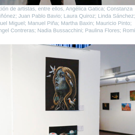
ón de artistas, entre ellos, Angélica Gatica; Constanza
uiñónez; Juan Pablo Bavio; Laura Quiroz; Linda Sánchez
el Miguel; Manuel Piña; Martha Baxin; Mauricio Pinto;
gel Contreras; Nadia Bussacchini; Paulina Flores; Rom