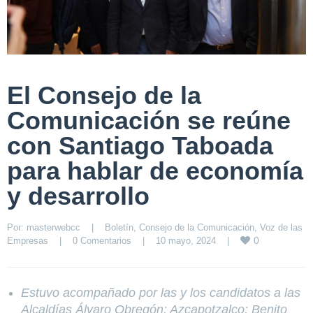
El Consejo de la
Comunicación se reúne
con Santiago Taboada
para hablar de economía
y desarrollo
Por: 
masterwebcc
|
Boletín
, 
Consejo de la Comunicación
, 
Voz de las 
0
Empresas
|
0 Comentarios
|
10 mayo, 2024    
|
Estuvo acompañado por las y los candidatos a las
Alcaldías Álvaro Obregón; Azcapotzalco; Benito