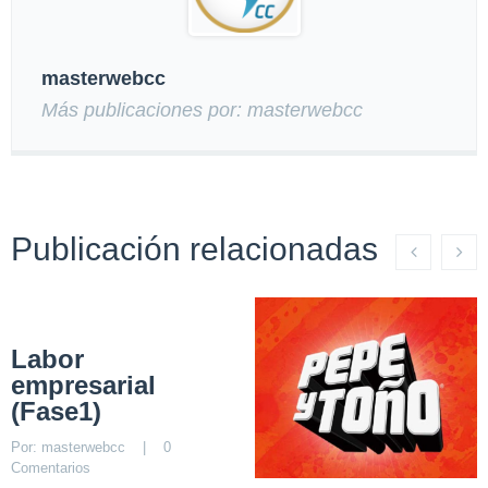
masterwebcc
Más publicaciones por: masterwebcc
Publicación relacionadas
Labor
empresarial
(Fase1)
Por: 
masterwebcc
    |    
0 
Comentarios