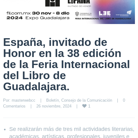
España, invitado de
Honor en la 38 edición
de la Feria Internacional
del Libro de
Guadalajara.
Por: 
masterwebcc
|
Boletín
, 
Consejo de la Comunicación
|
0 
1
Comentarios
|
26 noviembre, 2024    
|
Se realizarán más de tres mil actividades literarias,
académicas, artísticas, profesionales, juveniles e