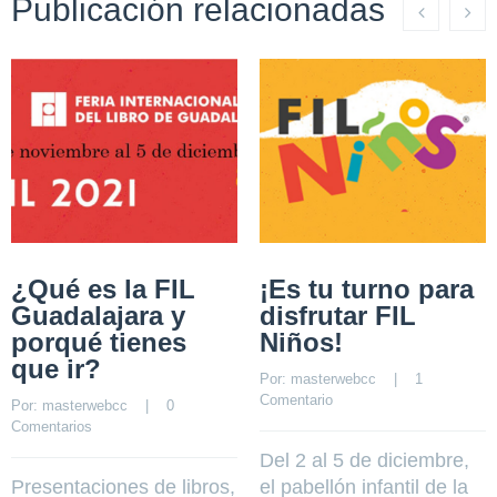
Publicación relacionadas
¿Qué es la FIL
¡Es tu turno para
Guadalajara y
disfrutar FIL
porqué tienes
Niños!
que ir?
Por: 
masterwebcc
    |    
1  
Comentario
Por: 
masterwebcc
    |    
0 
Comentarios
Del 2 al 5 de diciembre,
Presentaciones de libros,
el pabellón infantil de la