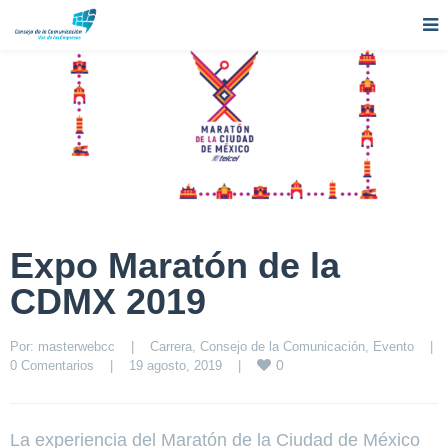
Expo Maratón de la
CDMX 2019
Por: 
masterwebcc
|
Carrera
, 
Consejo de la Comunicación
, 
Evento
|
0
0 Comentarios
|
19 agosto, 2019    
|
La experiencia del Maratón de la Ciudad de México