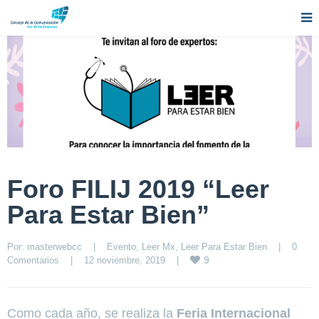
Foro FILIJ 2019 “Leer
Para Estar Bien”
Por: 
masterwebcc
|
Evento
, 
Leer Mx
, 
Leer Para Estar Bien
|
0 
9
Comentarios
|
12 noviembre, 2019    
|
Como cada año, se realiza la
Feria Internacional