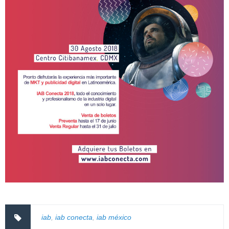
iab
,
iab conecta
,
iab méxico