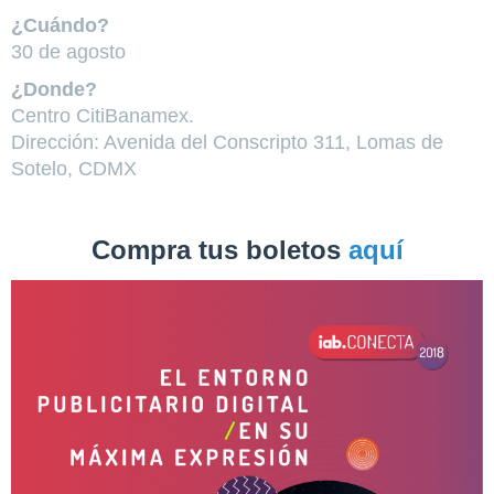
¿Cuándo?
30 de agosto
¿Donde?
Centro CitiBanamex.
Dirección: Avenida del Conscripto 311, Lomas de
Sotelo, CDMX
Compra tus boletos
aquí