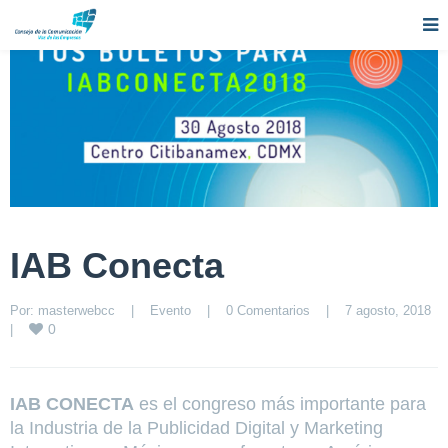
IAB Conecta
Por: 
masterwebcc
|
Evento
|
0 Comentarios
|
7 agosto, 2018    
0
|
IAB CONECTA
es el congreso más importante para
la Industria de la Publicidad Digital y Marketing