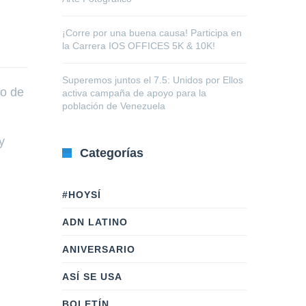
¡Corre por una buena causa! Participa en
la Carrera IOS OFFICES 5K & 10K!
Superemos juntos el 7.5: Unidos por Ellos
ro de
activa campaña de apoyo para la
población de Venezuela
y
Categorías
#HOYSÍ
ADN LATINO
ANIVERSARIO
ASÍ SE USA
BOLETÍN