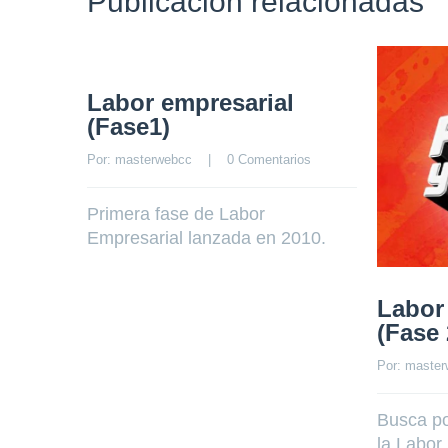
Publicación relacionadas
Labor empresarial
(Fase1)
Por: 
masterwebcc
    |    
0 Comentarios
Primera fase de Labor
Empresarial lanzada en 2010.
Labor
(Fase 
Por: 
master
Busca po
la Labor