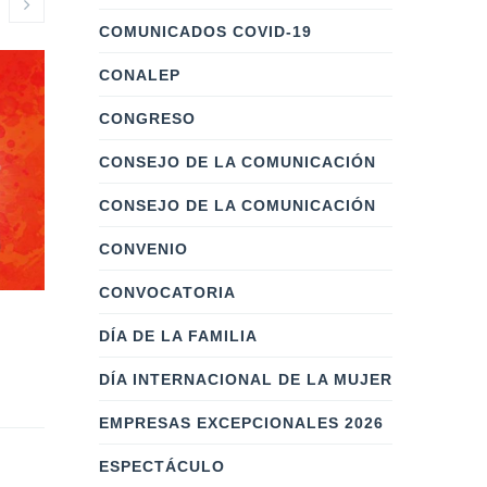
COMUNICADOS COVID-19
CONALEP
CONGRESO
CONSEJO DE LA COMUNICACIÓN
CONSEJO DE LA COMUNICACIÓN
CONVENIO
CONVOCATORIA
Labor Empresarial
Diviérte
DÍA DE LA FAMILIA
(Fase 4)
Por: 
masterweb
DÍA INTERNACIONAL DE LA MUJER
Por: 
masterwebcc
    |    
0 Comentarios
EMPRESAS EXCEPCIONALES 2026
Buscamos fo
Busca posicionar e impulsar
de lectura.
ESPECTÁCULO
la Labor Empresarial como