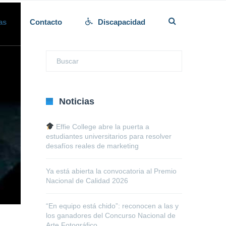
as
Contacto
Discapacidad
Noticias
Effie College abre la puerta a
estudiantes universitarios para resolver
desafíos reales de marketing
Ya está abierta la convocatoria al Premio
Nacional de Calidad 2026
“En equipo está chido”: reconocen a las y
los ganadores del Concurso Nacional de
Arte Fotográfico