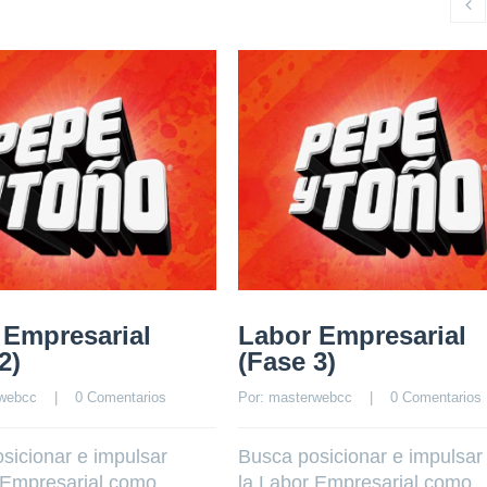
 Empresarial
Labor Empresarial
2)
(Fase 3)
webcc
    |    
0 Comentarios
Por: 
masterwebcc
    |    
0 Comentarios
sicionar e impulsar
Busca posicionar e impulsar
 Empresarial como
la Labor Empresarial como