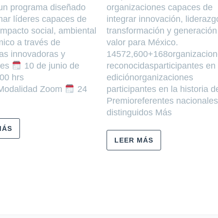
un programa diseñado
organizaciones capaces de
mar líderes capaces de
integrar innovación, liderazg
impacto social, ambiental
transformación y generación
ico a través de
valor para México.
ias innovadoras y
14572,600+168organizacion
les
10 de junio de
reconocidasparticipantes en
00 hrs
ediciónorganizaciones
Modalidad Zoom
24
participantes en la historia d
Premioreferentes nacionales
distinguidos Más
MÁS
LEER MÁS