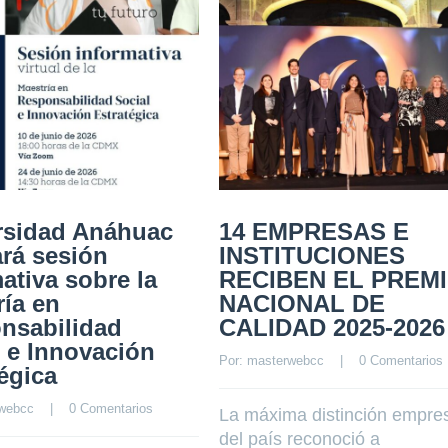
rsidad Anáhuac
14 EMPRESAS E
ará sesión
INSTITUCIONES
ativa sobre la
RECIBEN EL PREM
ría en
NACIONAL DE
nsabilidad
CALIDAD 2025-2026
l e Innovación
Por: 
masterwebcc
    |    
0 Comentarios
égica
webcc
    |    
0 Comentarios
La máxima distinción empres
del país reconoció a