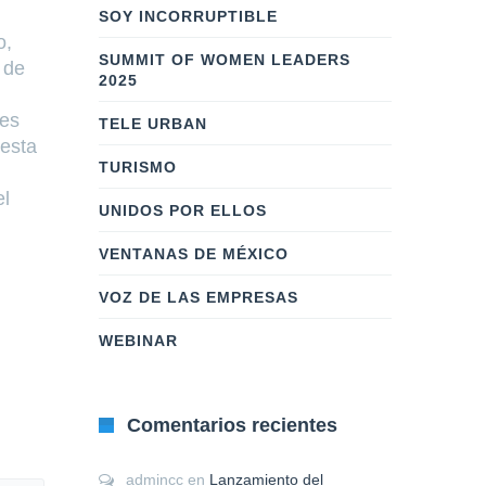
exposición de arte Ruta de las
desarrollado
SOY INCORRUPTIBLE
o,
Empresas, una iniciativa que
sobresalien
SUMMIT OF WOMEN LEADERS
 de
reúne a empresas, colaboradores
valor social
2025
y sociedad para visibilizar el
económico a
es
impacto positivo del sector
TELE URBAN
 esta
empresarial en México.
LEER MÁS
TURISMO
Inauguración en el Centro
el
UNIDOS POR ELLOS
LEER MÁS
VENTANAS DE MÉXICO
VOZ DE LAS EMPRESAS
WEBINAR
Comentarios recientes
admincc
en
Lanzamiento del