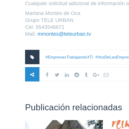
Cualquier solicitud adicional de información 
Mariana Montes de Oca
Grupo TELE URBAN
Cel. 5543546671
Mail:
mmontes@teleurban.tv
#EmpresasTrabajandoXTi
,
#VozDeLasEmpre
Publicación relacionadas