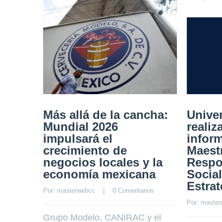
Más allá de la cancha:
Unive
Mundial 2026
realiz
impulsará el
inform
crecimiento de
Maest
negocios locales y la
Respo
economía mexicana
Socia
Estrat
Por: 
masterwebcc
    |    
0 Comentarios
Por: 
master
Grupo Modelo, CANIRAC y el