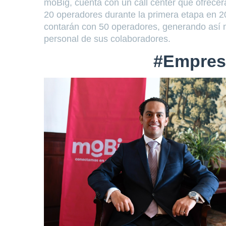
moBig, cuenta con un call center que ofrecer
20 operadores durante la primera etapa en 20
contarán con 50 operadores, generando así m
personal de sus colaboradores.
#Empres