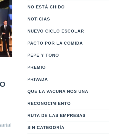
NO ESTÁ CHIDO
NOTICIAS
NUEVO CICLO ESCOLAR
PACTO POR LA COMIDA
PEPE Y TOÑO
PREMIO
Guadalajara recibe la
Empres
Ruta de las Empresas:
Excepci
PRIVADA
IO
punto de encuentro
Por: 
RRSS
    |   
entre empresas,
QUE LA VACUNA NOS UNA
colaboradores y
Empresas Ex
RECONOCIMIENTO
sociedad
reconocimien
RUTA DE LAS EMPRESAS
Por: 
masterwebcc
    |    
0 Comentarios
compromiso 
arial
y líderes d
SIN CATEGORÍA
Guadalajara es sede de la
institucione