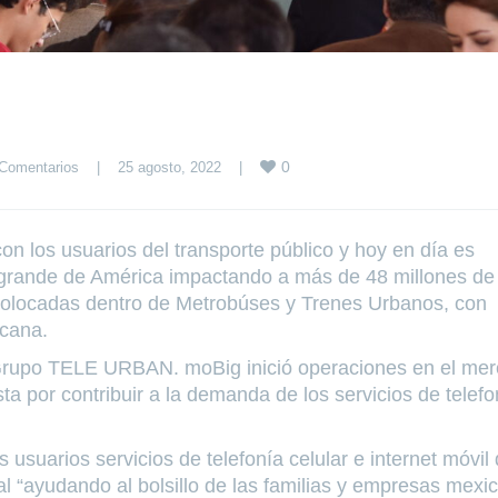
0
Comentarios
|
25 agosto, 2022    
|
 los usuarios del transporte público y hoy en día es
s grande de América impactando a más de 48 millones de
 colocadas dentro de Metrobúses y Trenes Urbanos, con
icana.
 Grupo TELE URBAN. moBig inició operaciones en el me
ta por contribuir a la demanda de los servicios de telefo
s usuarios servicios de telefonía celular e internet móvil
al “ayudando al bolsillo de las familias y empresas mexi