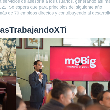
á servicios de asesoría a los usuarios, generando así m
22. Se espera que para principios del siguiente año
ás de 70 empleos directos y contribuyendo al desarroll
asTrabajandoXTi