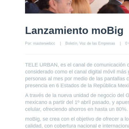
Lanzamiento moBig
Por: 
masterwebcc
|
Boletín
, 
Voz de las Empresas
|
0 
TELE URBAN, es el canal de comunicación con
considerado como el canal digital móvil má
personas al mes por medio de las pantallas
presencia en 6 Estados de la República Mex
A través de la nueva unidad de negocio del
mexicano a partir del 1º abril pasado, y apues
celular, ofreciendo ahorros en hasta un 80%.
moBig, se crea con el objetivo de ofrecer a lo
calidad, con cobertura nacional e internacion