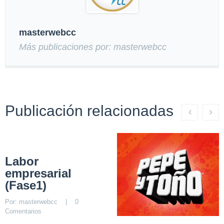
masterwebcc
Más publicaciones por: masterwebcc
Publicación relacionadas
Labor
empresarial
(Fase1)
Por: 
masterwebcc
    |    
0 
Comentarios