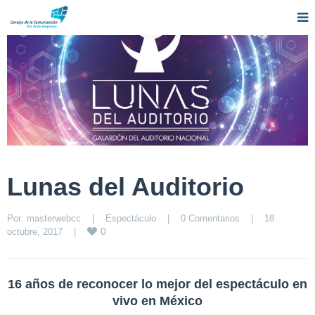
Lunas del Auditorio
Por: 
masterwebcc
|
Espectáculo
|
0 Comentarios
|
18 
0
octubre, 2017    
|
16 años de reconocer lo mejor del espectáculo en
vivo en México