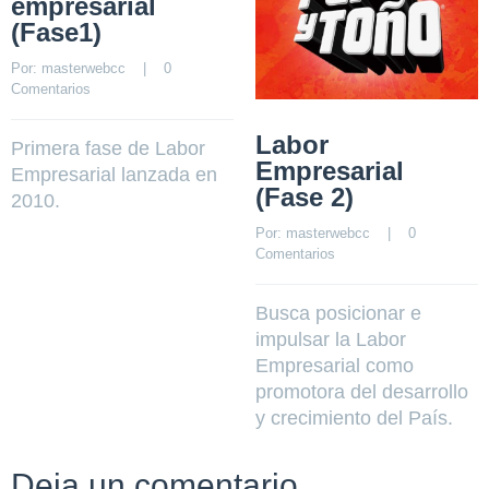
empresarial
(Fase1)
Por: 
masterwebcc
    |    
0 
Comentarios
Labor
Primera fase de Labor
Empresarial
Empresarial lanzada en
(Fase 2)
2010.
Por: 
masterwebcc
    |    
0 
Comentarios
Busca posicionar e
impulsar la Labor
Empresarial como
promotora del desarrollo
y crecimiento del País.
Deja un comentario