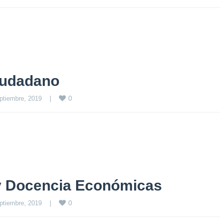
iudadano
0
ptiembre, 2019    
|
 y Docencia Económicas
0
ptiembre, 2019    
|