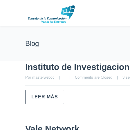
Blog
Instituto de Investigaci
Por 
masterwebcc
|
|
Comments are Closed
|
3 se
LEER MÁS
Vale Network