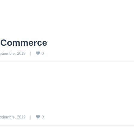
of Commerce
0
ptiembre, 2019    
|
0
ptiembre, 2019    
|