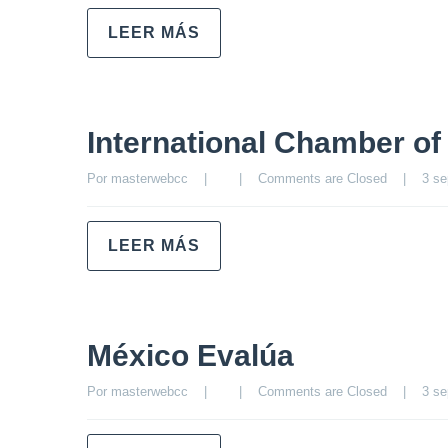
LEER MÁS
International Chamber 
Por 
masterwebcc
|
|
Comments are Closed
|
3 se
LEER MÁS
México Evalúa
Por 
masterwebcc
|
|
Comments are Closed
|
3 se