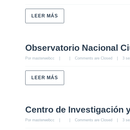
LEER MÁS
Observatorio Nacional C
Por 
masterwebcc
|
|
Comments are Closed
|
3 se
LEER MÁS
Centro de Investigación
Por 
masterwebcc
|
|
Comments are Closed
|
3 se