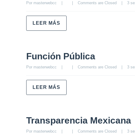
Por 
masterwebcc
|
|
Comments are Closed
|
3 se
LEER MÁS
Función Pública
Por 
masterwebcc
|
|
Comments are Closed
|
3 se
LEER MÁS
Transparencia Mexicana
Por 
masterwebcc
|
|
Comments are Closed
|
3 se