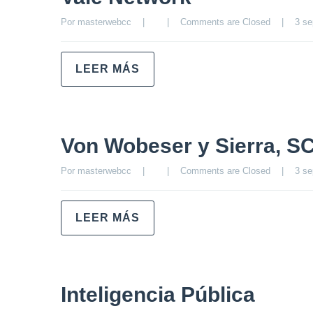
Por 
masterwebcc
|
|
Comments are Closed
|
3 se
LEER MÁS
Von Wobeser y Sierra, S
Por 
masterwebcc
|
|
Comments are Closed
|
3 se
LEER MÁS
Inteligencia Pública