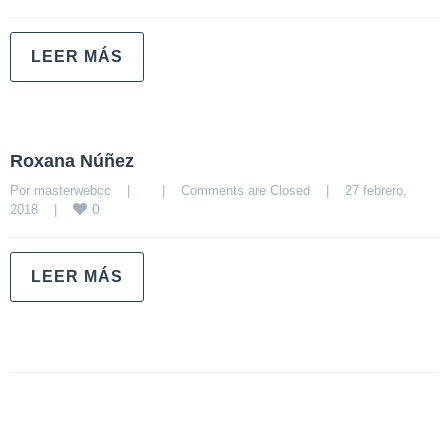
LEER MÁS
Roxana Núñez
Por 
masterwebcc
|
|
Comments are Closed
|
27 febrero, 
0
2018    
|
LEER MÁS