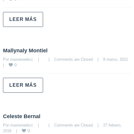
LEER MÁS
Mallynaly Montiel
Por 
masterwebcc
|
|
Comments are Closed
|
8 marzo, 2021    
0
|
LEER MÁS
Celeste Bernal
Por 
masterwebcc
|
|
Comments are Closed
|
27 febrero, 
0
2018    
|