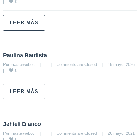
0
|
LEER MÁS
Paulina Bautista
Por 
masterwebcc
|
|
Comments are Closed
|
19 mayo, 2026    
0
|
LEER MÁS
Jehieli Blanco
Por 
masterwebcc
|
|
Comments are Closed
|
26 mayo, 2021    
0
|